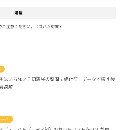
でご注意ください。（スパム対策）
報
険はいらない？知恵袋の疑問に終止符！データで探す後
最適解
ueen）
ブ・エイド（Live Aid）のセットリストをQALが再