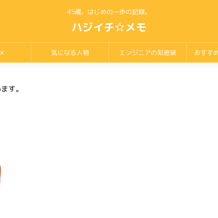
45歳、はじめの一歩の記録。
ハジイチ☆メモ
メ
気になる人物
エンジニアの知恵袋
おすす
います。