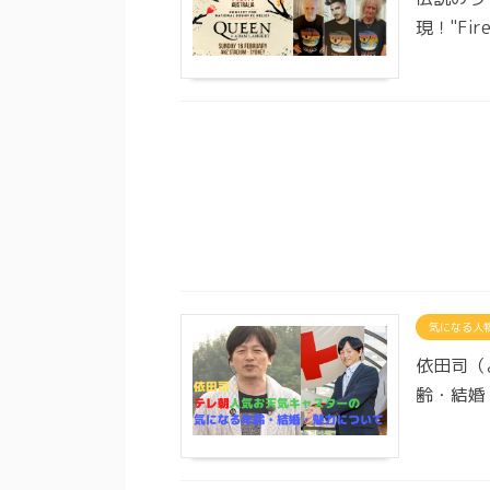
現！"Fire 
気になる人
依田司（
齢・結婚