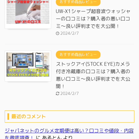
おすすめ商品レビュー
UW-X1シャープ超音波ウォッシャ
ーの口コミは？購入者の悪い口コ
ミ～良い評判までを大公開！
2024/2/7
おすすめ商品レビュー
ストックアイ(STOCK EYE)カメラ
付き冷蔵庫の口コミは？購入者の
悪い口コミ～良い評判までを大公
開！
2024/2/7
最近のコメント
ジャパネットのグルメ定期便は高い？口コミや値段・内容
を徹底調査！
に
あるとん
より