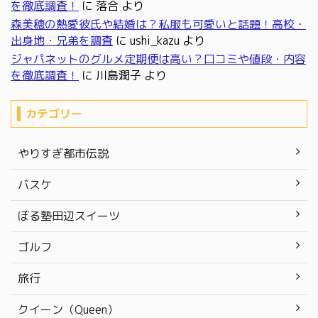
を徹底調査！
に
落合
より
森美穂の熱愛彼氏や結婚は？私服も可愛いと話題！高校・
出身地・兄弟を調査
に
ushi_kazu
より
ジャパネットのグルメ定期便は高い？口コミや値段・内容
を徹底調査！
に
川島潤子
より
カテゴリー
やりすぎ都市伝説
バスケ
ぼる塾田辺スイーツ
ゴルフ
旅行
クイーン（Queen）