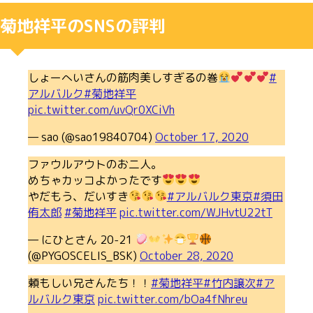
菊地祥平のSNSの評判
しょーへいさんの筋肉美しすぎるの巻
#
アルバルク
#菊地祥平
pic.twitter.com/uvQr0XCiVh
— sao (@sao19840704)
October 17, 2020
ファウルアウトのお二人。
めちゃカッコよかったです
やだもう、だいすき
#アルバルク東京
#須田
侑太郎
#菊地祥平
pic.twitter.com/WJHvtU22tT
— にひとさん 20-21
(@PYGOSCELIS_BSK)
October 28, 2020
頼もしい兄さんたち！！
#菊地祥平
#竹内譲次
#ア
ルバルク東京
pic.twitter.com/bOa4fNhreu