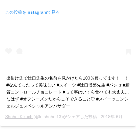
この投稿をInstagramで見る
出掛け先で辻口先生の名前を見かけたら100％買ってます！！！
#なんてったって美味しい #スイーツ #辻口博啓先生 #パンセ #糖
質コントロールチョコレート #って事はいくら食べても大丈夫…
なはず #オフシーズンだからこそできること♡ #スイーツコンシ
ェルジュスペシャルアンバサダー
Shohei Kikuchi
(@k_shohei13)がシェアした投稿 -
2018年 6月月6日午後6時52分PDT