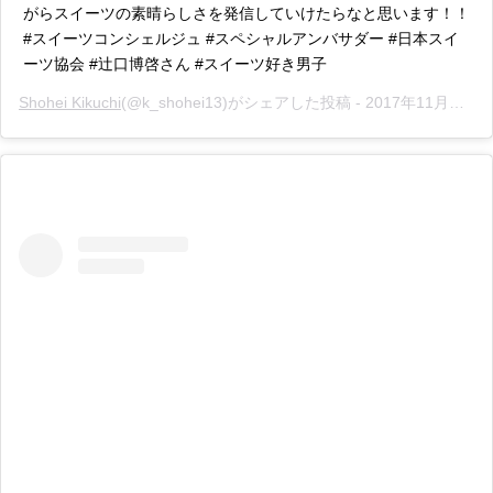
がらスイーツの素晴らしさを発信していけたらなと思います！！
#スイーツコンシェルジュ #スペシャルアンバサダー #日本スイ
ーツ協会 #辻口博啓さん #スイーツ好き男子
Shohei Kikuchi
(@k_shohei13)がシェアした投稿 -
2017年11月月2日午前3時53分PDT