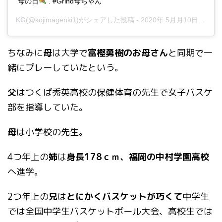
母の日
. #Grind母ちゃん
KG
(@kojimagenki1)がシェアした投稿 -
2020年 5月月10日午前4時33分PDT
ちなみに
母
は大学で
富樫勇樹のお母さん
と同期で一
緒にプレーしていたという。
父
はつくば秀英高校の保健体育の先生で女子バスケ
部を指導していた。
母
は小学校の先生。
4つ年上の
姉
は
身長178ｃｍ、福岡の中村学園高校
へ進学。
2つ年上の
兄
は
とにかくバスケットが巧くて
中学生
では全国中学生バスケットボール大会、高校生では