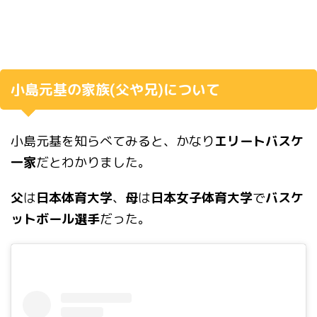
小島元基の家族(父や兄)について
小島元基を知らべてみると、かなり
エリートバスケ
一家
だとわかりました。
父
は
日本体育大学
、
母
は
日本女子体育大学
で
バスケ
ットボール選手
だった。