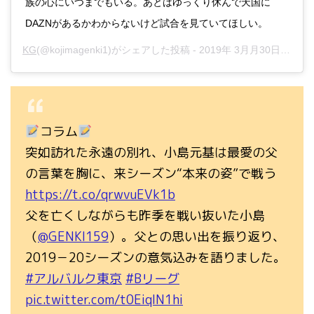
族の心にいつまでもいる。あとはゆっくり休んで天国に
DAZNがあるかわからないけど試合を見ていてほしい。
KG
(@kojimagenki1)がシェアした投稿 -
2019年 3月月30日午前9時33分PDT
コラム
突如訪れた永遠の別れ、小島元基は最愛の父
の言葉を胸に、来シーズン“本来の姿”で戦う
https://t.co/qrwvuEVk1b
父を亡くしながらも昨季を戦い抜いた小島
（
@GENKI159
）。父との思い出を振り返り、
2019－20シーズンの意気込みを語りました。
#アルバルク東京
#Bリーグ
pic.twitter.com/t0EiqIN1hi