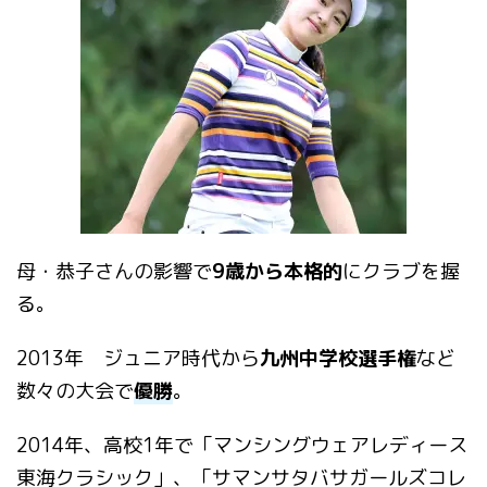
母・恭子さんの影響で
9歳から本格的
にクラブを握
る。
2013年 ジュニア時代から
九州中学校選手権
など
数々の大会で
優勝
。
2014年、高校1年で「マンシングウェアレディース
東海クラシック」、「サマンサタバサガールズコレ