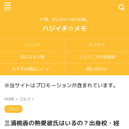
45歳、はじめの一歩の記録。
ハジイチ☆メモ
トレンド
エンタメ
気になる人物
エンジニアの知恵袋
おすすめ商品レビュー
問い合わせ
※当サイトはプロモーションが含まれています。
HOME
>
ゴルフ
>
ゴルフ
三浦桃香の熱愛彼氏はいるの？出身校・経