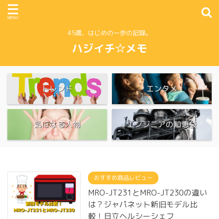
45歳、はじめの一歩の記録。
ハジイチ☆メモ
トレンド
エンタメ
気になる人物
エンジニアの知恵袋
おすすめ商品レビュー
MRO-JT231とMRO-JT230の違い
は？ジャパネット新旧モデル比
較！日立ヘルシーシェフ