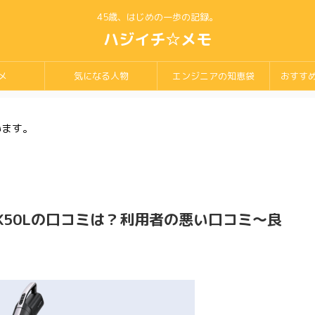
45歳、はじめの一歩の記録。
ハジイチ☆メモ
メ
気になる人物
エンジニアの知恵袋
おすす
います。
BK50Lの口コミは？利用者の悪い口コミ～良