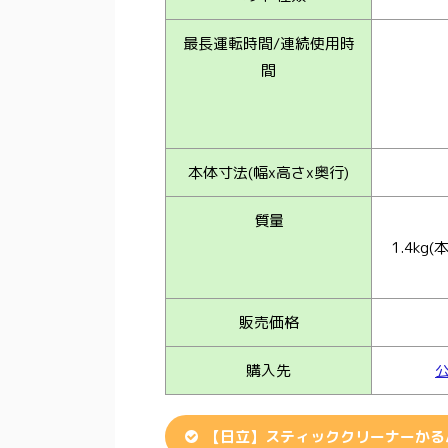
最長運転時間/連続使用時
間
本体寸法(幅x高さx奥行)
質量
1.4k
販売価格
購入先
【日立】スティッククリーナーかるパ