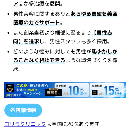
ア
ほか多治療を展開。
男性美容に関するありと
あらゆる要望を美容
医療の力でサポート
。
また創業当初より細部に至るまで
【男性志
向】を追求
し、男性スタッフも多く採用。
どのような悩みに対しても男性が
恥ずかしが
ることなく相談できる
ような環境づくりを徹
底。
各店舗情報
ゴリラクリニック
は全国に20院あります。