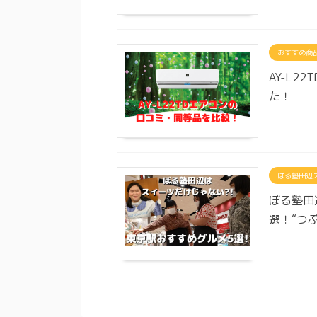
おすすめ商
AY-L
た！
ぼる塾田辺
ぼる塾田
選！“つ