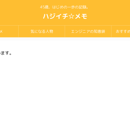
45歳、はじめの一歩の記録。
ハジイチ☆メモ
メ
気になる人物
エンジニアの知恵袋
おすす
います。