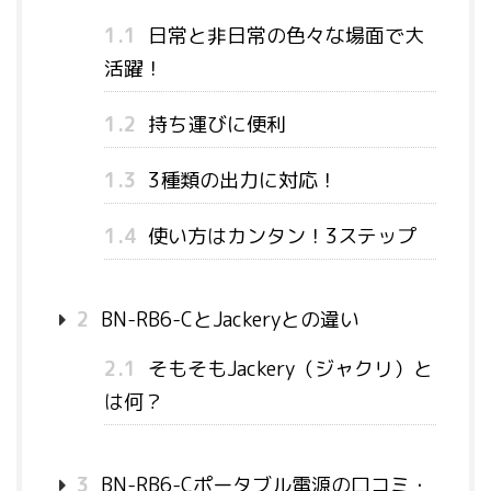
1.1
日常と非日常の色々な場面で大
活躍！
1.2
持ち運びに便利
1.3
3種類の出力に対応！
1.4
使い方はカンタン！3ステップ
2
BN-RB6-CとJackeryとの違い
2.1
そもそもJackery（ジャクリ）と
は何？
3
BN-RB6-Cポータブル電源の口コミ・