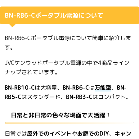
BN-RB6-Cポータブル電源について
BN-RB6-Cポータブル電源について簡単に紹介しま
す。
JVCケンウッドポータブル電源の中で4商品ライン
ナップされています。
BN-RB10-C
は大容量、
BN-RB6-C
は
万能型
、
BN-
RB5-C
はスタンダード、
BN-RB3-C
はコンパクト。
日常と非日常の色々な場面で大活躍！
日常では
屋外でのイベント
や
お庭でのDIY
、
キャン