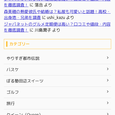
を徹底調査！
に
落合
より
森美穂の熱愛彼氏や結婚は？私服も可愛いと話題！高校・
出身地・兄弟を調査
に
ushi_kazu
より
ジャパネットのグルメ定期便は高い？口コミや値段・内容
を徹底調査！
に
川島潤子
より
カテゴリー
やりすぎ都市伝説
バスケ
ぼる塾田辺スイーツ
ゴルフ
旅行
クイーン（Queen）