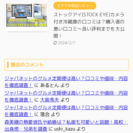
おすすめ商品レビュー
ストックアイ(STOCK EYE)カメラ
付き冷蔵庫の口コミは？購入者の
悪い口コミ～良い評判までを大公
開！
2024/2/7
最近のコメント
ジャパネットのグルメ定期便は高い？口コミや値段・内容
を徹底調査！
に
あるとん
より
ジャパネットのグルメ定期便は高い？口コミや値段・内容
を徹底調査！
に
大島秀夫
より
ジャパネットのグルメ定期便は高い？口コミや値段・内容
を徹底調査！
に
落合
より
森美穂の熱愛彼氏や結婚は？私服も可愛いと話題！高校・
出身地・兄弟を調査
に
ushi_kazu
より