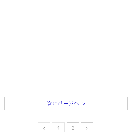
次のページへ >
<
1
2
>