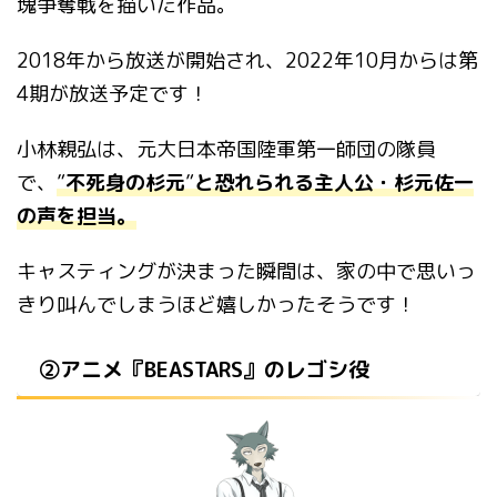
塊争奪戦を描いた作品。
2018
年から放送が開始され、
2022
年
10
月からは第
4
期が放送予定です！
小林親弘は、元大日本帝国陸軍第一師団の隊員
で、
”
不死身の杉元
”
と恐れられる主人公・杉元佐一
の声を担当。
キャスティングが決まった瞬間は、家の中で思いっ
きり叫んでしまうほど嬉しかったそうです！
②アニメ『BEASTARS』のレゴシ役