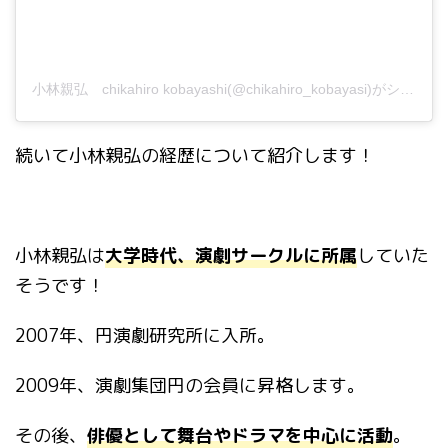
小林親弘 chikahiro kobayashi(@chikahiro_kobayasi)がシェアした投稿
続いて
小林親弘の経歴
について紹介します！
小林親弘は
大学時代、演劇サークルに所属
していた
そうです！
2007
年、円演劇研究所に入所。
2009
年、演劇集団円の会員に昇格します。
その後、
俳優として舞台やドラマを中心に活動
。