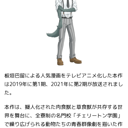
板垣巴留による人気漫画をテレビアニメ化した本作
は
2019
年に第
1
期、
2021
年に第
2
期が放送されまし
た。
本作は、擬人化された肉食獣と草食獣が共存する世
界を舞台に、全寮制の名門校「チェリートン学園」
で繰り広げられる動物たちの青春群像劇を描いた作