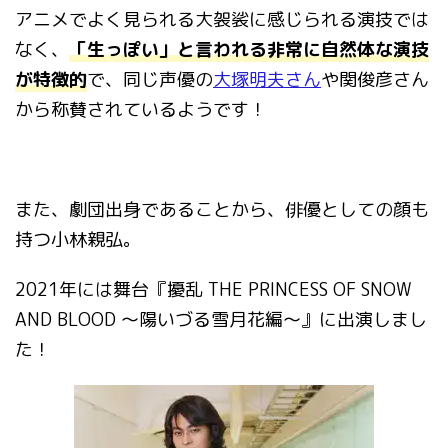
アニメでよく見られる大袈裟に感じられる演技では
なく、
「生っぽい」と言われる非常に自然体な演技
が特徴的
で、同じ声優の
大塚明夫さん
や関俊彦さん
から称賛されているようです！
また、劇団出身であることから、俳優としての顔も
持つ小林親弘。
2021
年には舞台『
擾乱
THE PRINCESS OF SNOW
AND BLOOD
～陽いづる雪月花編～』に出演しまし
た！