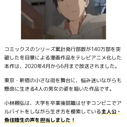
コミックスのシリーズ累計発行部数が
140
万部を突
破した冬目景による漫画作品をテレビアニメ化した
本作は、
2020
年
4
月から
6
月まで放送されました。
東京・新宿の小さな街を舞台に、悩み迷いながらも
懸命に生きる
4
人の男女の姿を描いた作品です。
小林親弘は、大学を卒業後就職はせずコンビニでア
ルバイトをしながら生き方を模索している
主人公・
魚住陸生の声を担当しました！