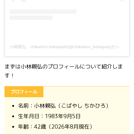
小林親弘 chikahiro kobayashi(@chikahiro_kobayasi)がシェアした投稿
まずは
小林親弘の
プロフィール
について紹介しま
す！
プロフィール
名前：
小林親弘
（こばやし ちかひろ）
生年月日：
1983
年
9
月
5
日
年齢：42歳（2026年8月現在）