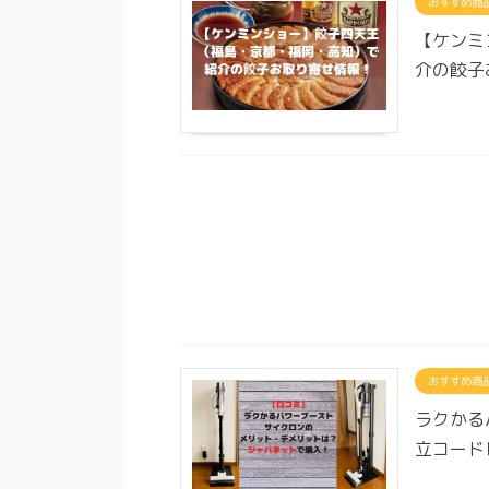
おすすめ商
【ケンミ
介の餃子
おすすめ商
ラクかる
立コード