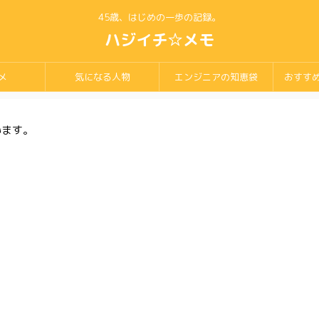
45歳、はじめの一歩の記録。
ハジイチ☆メモ
メ
気になる人物
エンジニアの知恵袋
おすす
います。