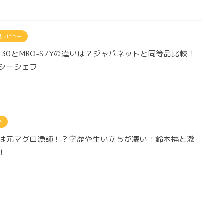
品レビュー
T230とMRO-S7Yの違いは？ジャパネットと同等品比較！
シーシェフ
物
は元マグロ漁師！？学歴や生い立ちが凄い！鈴木福と激
！