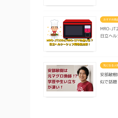
おすすめ商
MRO-J
日立ヘル
気になる人
安部敏樹
似で話題