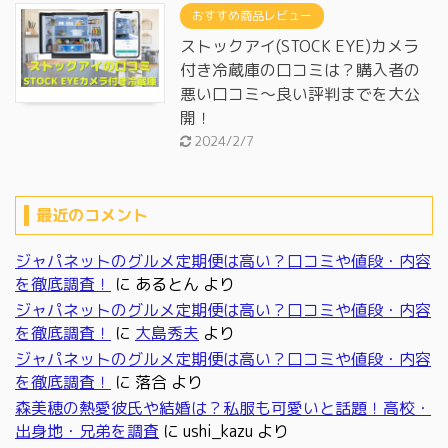
おすすめ商品レビュー
ストックアイ(STOCK EYE)カメラ
付き冷蔵庫の口コミは？購入者の
悪い口コミ～良い評判までを大公
開！
2024/2/7
最近のコメント
ジャパネットのグルメ定期便は高い？口コミや値段・内容
を徹底調査！
に
あるとん
より
ジャパネットのグルメ定期便は高い？口コミや値段・内容
を徹底調査！
に
大島秀夫
より
ジャパネットのグルメ定期便は高い？口コミや値段・内容
を徹底調査！
に
落合
より
森美穂の熱愛彼氏や結婚は？私服も可愛いと話題！高校・
出身地・兄弟を調査
に
ushi_kazu
より