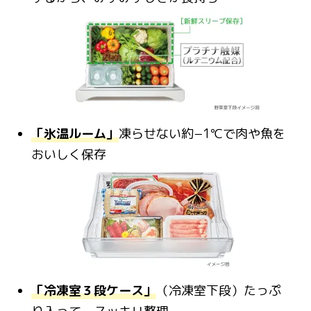
「氷温ルーム」
凍らせない約−1℃で肉や魚を
おいしく保存
「冷凍室３段ケース」
（冷凍室下段）たっぷ