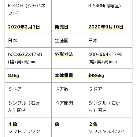
R-K40HJ(
ジャパネ
R-S40N(
同等品
)
ット
)
2020年2月1日
発売日
2020年9月10日
日本
生産国
日本
600×
672
×1798
外形寸法
600×
664
×1798
(
幅
x
奥
x
高
)mm
(
幅
x
奥
x
高
)mm
83kg
本体重量
約86kg
５ドア
ドア数
５ドア
シングル（右
or
ドア開閉
シングル（右
or
左）開き
左）開き
１色
色
２色
ソフトブラウン
クリスタルホワイ