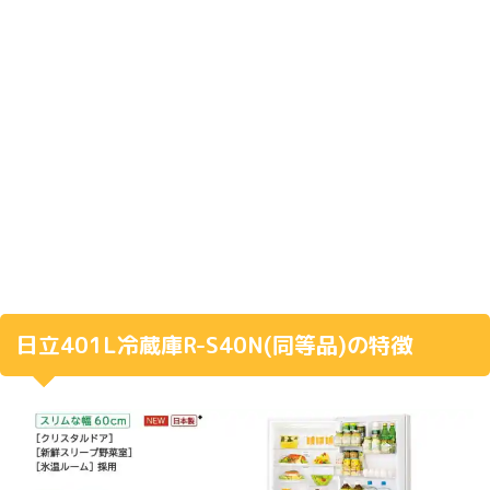
日立
401L
冷蔵庫
R-S40N(
同等品
)
の特徴