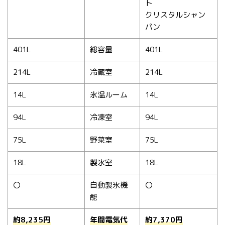
ト
クリスタルシャン
パン
401L
総容量
401L
214L
冷蔵室
214L
14L
氷温ルーム
14L
94L
冷凍室
94L
75L
野菜室
75L
18L
製氷室
18L
〇
自動製氷機
〇
能
約8,235円
年間電気代
約7,370円