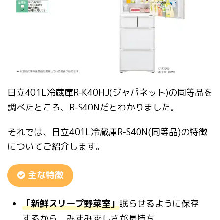
日立
401L
冷蔵庫
R-K40HJ(
ジャパネット
)の同等品を
調べたところ、R-S40Nだとわかりました。
それでは、
日立
401L
冷蔵庫
R-S40N(
同等品
)
の特徴
についてご紹介します。
主な特徴
「新鮮スリープ野菜室」
眠らせるように保存
するから、みずみずしさが長持ち