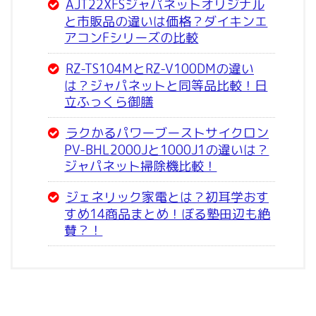
AJT22XFSジャパネットオリジナル
と市販品の違いは価格？ダイキンエ
アコンFシリーズの比較
RZ-TS104MとRZ-V100DMの違い
は？ジャパネットと同等品比較！日
立ふっくら御膳
ラクかるパワーブーストサイクロン
PV-BHL2000Jと1000J1の違いは？
ジャパネット掃除機比較！
ジェネリック家電とは？初耳学おす
すめ14商品まとめ！ぼる塾田辺も絶
賛？！