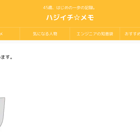
45歳、はじめの一歩の記録。
ハジイチ☆メモ
メ
気になる人物
エンジニアの知恵袋
おすす
います。