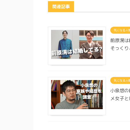
関連記事
気になる人
前原滉は
そっくり
気になる人
小泉悠の
メ女子と