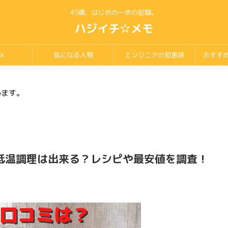
45歳、はじめの一歩の記録。
ハジイチ☆メモ
メ
気になる人物
エンジニアの知恵袋
おすす
います。
や低温調理は出来る？レシピや最安値を調査！