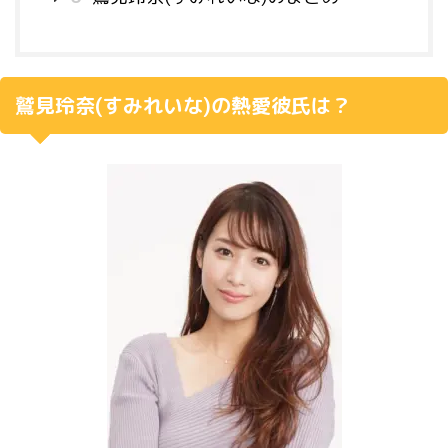
鷲見玲奈(すみれいな)の熱愛彼氏は？