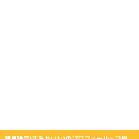
鷲見玲奈(すみれいな)のプロフィール・学歴