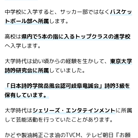
中学校に入学すると、サッカー部ではなく
バスケッ
トボール部へ所属
します。
高校は
県内で5本の指に入るトップクラスの進学校
へ入学します。
大学時代は幼い頃からの経験を生かして、
東京大学
詩吟研究会に所属
していました。
「日本詩吟学院岳風会認可岐阜竜誠会」詩吟3級を
保有しています。
大学時代は
シェリーズ・エンタテインメント
に所属
して芸能活動を行っていたことがあります。
かどや製油純正ごま油のTVCM、テレビ朝日『お願