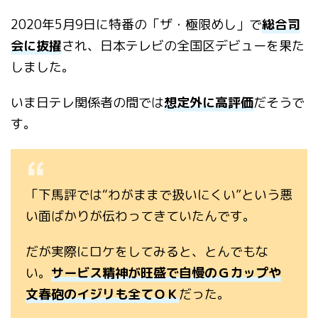
2020年5月9日に特番の「ザ・極限めし」で
総合司
会に抜擢
され、日本テレビの全国区デビューを果た
しました。
いま日テレ関係者の間では
想定外に高評価
だそうで
す。
「下馬評では“わがままで扱いにくい”という悪
い面ばかりが伝わってきていたんです。
だが実際にロケをしてみると、とんでもな
い。
サービス精神が旺盛で自慢のＧカップや
文春砲のイジリも全てＯＫ
だった。