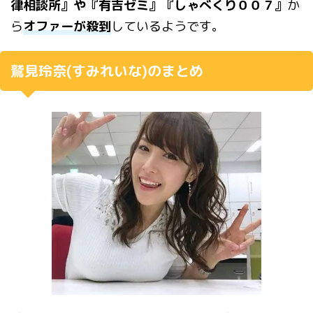
律相談所』や『有吉ゼミ』『しゃべくり００７』
か
ら
オファーが殺到
しているようです。
鷲見玲奈(すみれいな)のまとめ