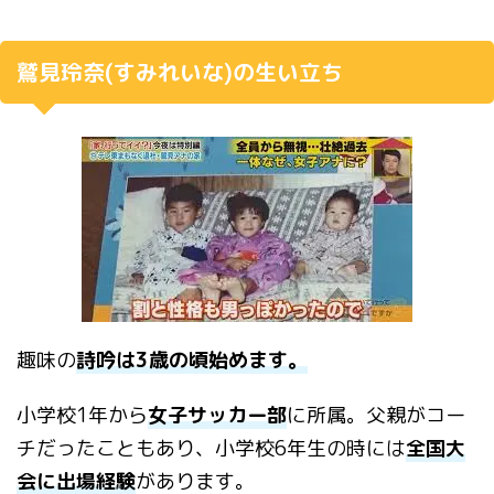
鷲見玲奈(すみれいな)の生い立ち
趣味の
詩吟は3歳の頃始めます。
小学校1年から
女子サッカー部
に所属。父親がコー
チだったこともあり、小学校6年生の時には
全国大
会に出場経験
があります。