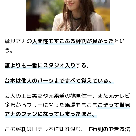
鷲見アナの
人間性もすこぶる評判が良かった
とい
う。
誰よりも一番にスタジオ入り
する。
台本は他人のパーツまですべて覚えている。
芸人の土田晃之や元柔道の篠原信一、また元テレビ
金沢からフリーになった馬場ももこも
こぞって鷲見
アナのファンになってしまったほど。
この評判は日テレ内に知れ渡り、
『行列のできる法