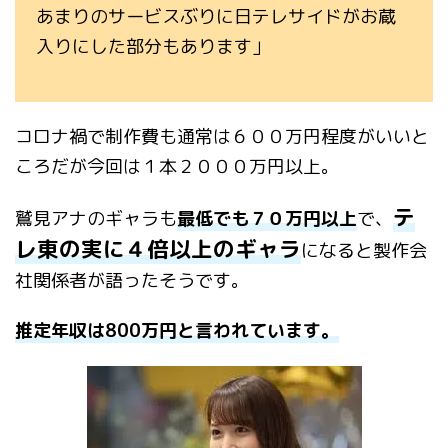
あまりのサービスぶりに日テレサイドがお蔵
入りにした部分もあります」
コロナ禍で制作費も通常は６００万円程度がいいと
ころだが今回は１本２０００万円以上。
テ
鷲見アナのギャラも
最低でも７０万円以上
で、
レ東の実に４倍以上のギャラ
になると製作会
社関係者が語ったそうです。
推定年収は800万円と言われています。