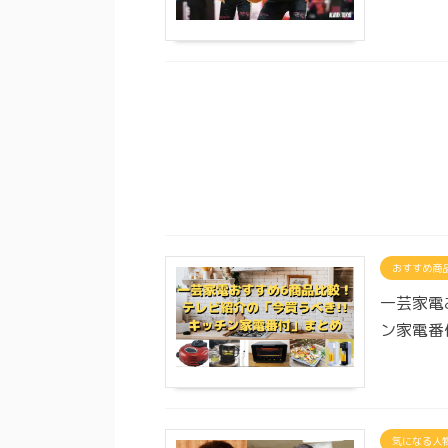
おすすめ商
一芸家電
ン家電番
気になる人