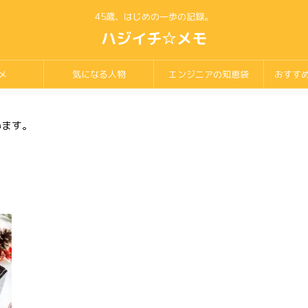
45歳、はじめの一歩の記録。
ハジイチ☆メモ
メ
気になる人物
エンジニアの知恵袋
おすす
います。