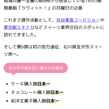
毎週月曜〜金曜の朝8時から放送しているTBSの情
報番組『ラヴィット！』の月曜日の企画
これまで課外活動として、
渋谷東急フードショー
や
東京駅エキナカ
などスイーツ業界注目のスポットに
訪れてきました。
そして第6弾は初の地方遠征、石川県金沢市スイー
ツ旅へ。
金沢市が遠征先に選ばれた理由
ケーキ購入額
日本一
チョコレート購入額
日本一
和洋生菓子購入額
日本一