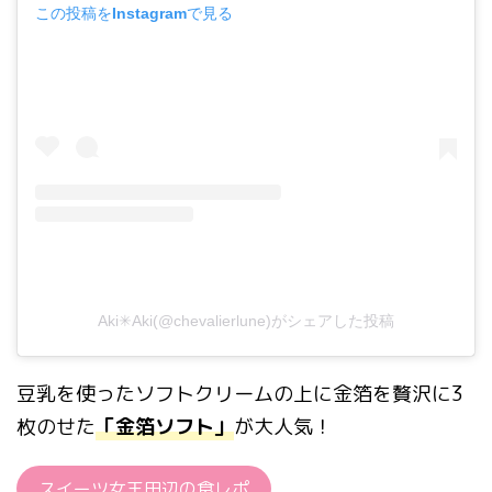
この投稿をInstagramで見る
Aki✳︎Aki(@chevalierlune)がシェアした投稿
豆乳を使ったソフトクリームの上に金箔を贅沢に3
枚のせた
「金箔ソフト」
が大人気！
スイーツ女王田辺の食レポ