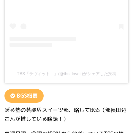
TBS『ラヴィット！』(@tbs_loveit)がシェアした投稿
BGS概要
ぼる塾の芸能界スイーツ部、略してBGS（部長田辺
さんが推している略語！）