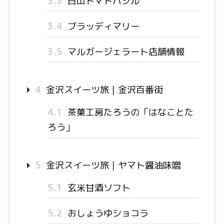
3.3
白山トマトバジル
3.4
ブラッディマリー
3.5
マルガージェラート店舗情報
4
金沢スイーツ旅｜金沢百番街
4.1
茶菓工房たろうの「はなことた
ろう」
5
金沢スイーツ旅｜ヤマト醤油味噌
5.1
玄米甘酒ソフト
5.2
おしょうゆショコラ