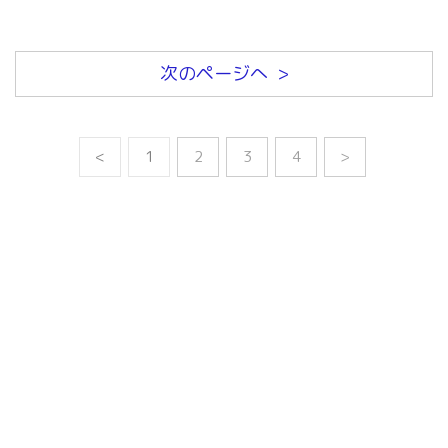
次のページへ >
<
1
2
3
4
>