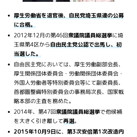
厚生労働省を退官後、自民党埼玉県連の公募
に合格。
2012年12月の第46回
衆議院議員総選挙
に埼
玉県第4区から
自由民主党公認で出馬し、初
当選した
。
自由民主党においては、厚生労働副部会長、
厚生関係団体委員会・労働関係団体委員会・
外国人労働者等特別委員会等にて副委員長、
首都圏整備特別委員会の事務局次長、国家戦
略本部の主査を務めた。
2014年、第47回
衆議院議員総選挙
で他候補
を大きく引き離して
再選
。
2015年10月9日に
、
第3次安倍第1次改造内