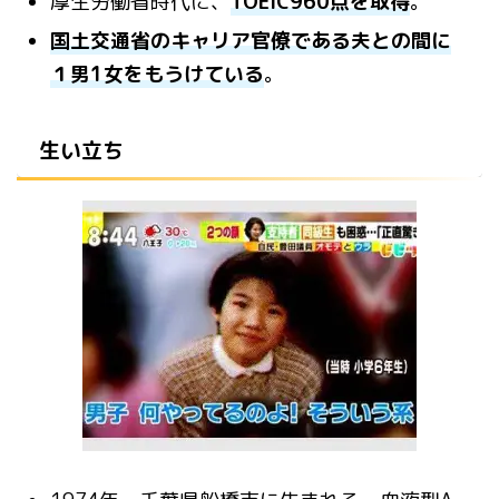
厚生労働省時代に、
TOEIC960点を取得
。
国土交通省のキャリア官僚である夫との間に
１男1女をもうけている
。
生い立ち