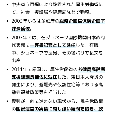
中央省庁再編により設置された厚生労働省に
て、社会・援護局や健康局などで勤務。
2003年からは金融庁の
総務企画局保険企画室
課長補佐
。
2007年には、在ジュネーブ国際機関日本政府
代表部に
一等書記官として赴任
した
。在職
中、ジュネーブで長男、その後パリで長女を
出産。
2011年に帰国し、厚生労働省の
老健局高齢者
支援課課長補佐に就任
した
。東日本大震災の
発生により、避難先や仮設住宅等における高
齢者福祉政策等を担当した。
復興が一向に進まない現状から、民主党政権
の
国家運営の実情に対し強い疑問を抱き、政