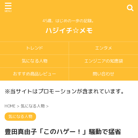
45歳、はじめの一歩の記録。
ハジイチ☆メモ
トレンド
エンタメ
気になる人物
エンジニアの知恵袋
おすすめ商品レビュー
問い合わせ
※当サイトはプロモーションが含まれています。
HOME
>
気になる人物
>
気になる人物
豊田真由子「このハゲー！」騒動で猛省