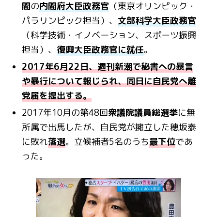
閣
の
内閣府大臣政務官
（東京オリンピック・
パラリンピック担当）、
文部科学大臣政務官
（科学技術・イノベーション、スポーツ振興
担当）、
復興大臣政務官に就任
。
2017年6月22日、週刊新潮で秘書への暴言
や暴行について報じられ、同日に自民党へ離
党届を提出する。
2017年10月の第48回
衆議院議員総選挙
に無
所属で出馬したが、自民党が擁立した穂坂泰
に敗れ
落選
。立候補者5名のうち
最下位
であ
った。