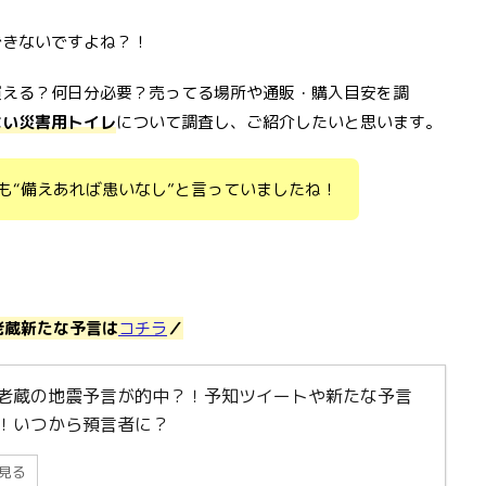
できないですよね？！
買える？何日分必要？売ってる場所や通販・購入目安を調
ない災害用トイレ
について調査し、ご紹介したいと思います。
も“備えあれば患いなし”と言っていましたね！
老蔵新たな予言は
コチラ
／
老蔵の地震予言が的中？！予知ツイートや新たな予言
！いつから預言者に？
見る