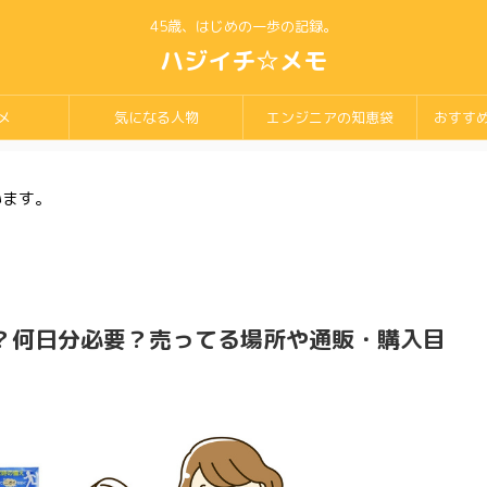
45歳、はじめの一歩の記録。
ハジイチ☆メモ
メ
気になる人物
エンジニアの知恵袋
おすす
います。
？何日分必要？売ってる場所や通販・購入目