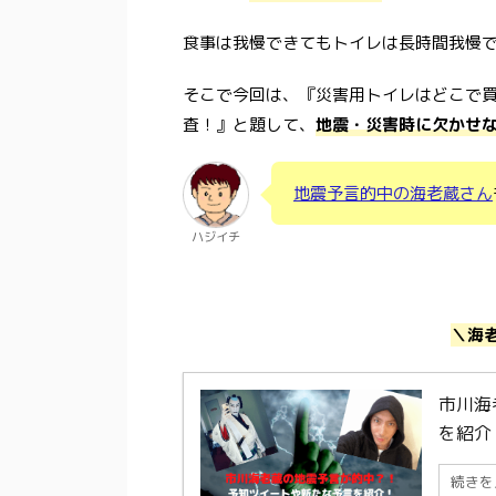
食事は我慢できてもトイレは長時間我慢
そこで今回は、『災害用トイレはどこで
査！』と題して、
地震・災害時に欠かせ
地震予言的中の海老蔵さん
ハジイチ
＼海
市川海
を紹介
続きを