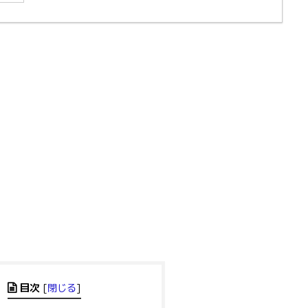
目次
[
閉じる
]