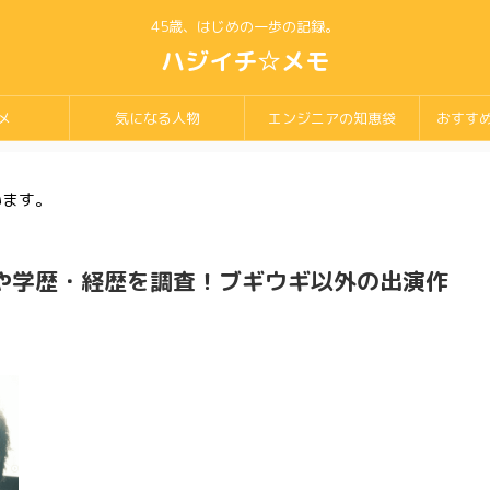
45歳、はじめの一歩の記録。
ハジイチ☆メモ
メ
気になる人物
エンジニアの知恵袋
おすす
います。
や学歴・経歴を調査！ブギウギ以外の出演作