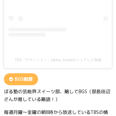
TBS『ラヴィット！』(@tbs_loveit)がシェアした投稿
BGS概要
ぼる塾の芸能界スイーツ部、略してBGS（部長田辺
さんが推している略語！）
毎週月曜〜金曜の朝8時から放送しているTBSの情