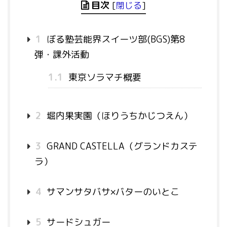
目次
[
閉じる
]
1
ぼる塾芸能界スイーツ部(BGS)第8
弾・課外活動
1.1
東京ソラマチ概要
2
堀内果実園（ほりうちかじつえん）
3
GRAND CASTELLA（グランドカステ
ラ）
4
サマンサタバサ×バターのいとこ
5
サードシュガー