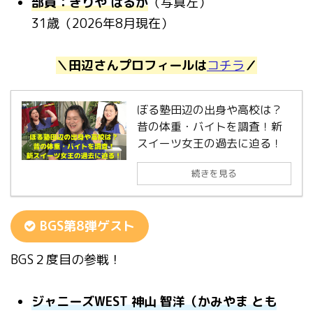
部員：きりや はるか
（写真左）
31歳（2026年8月現在）
＼田辺さんプロフィールは
コチラ
／
ぼる塾田辺の出身や高校は？
昔の体重・バイトを調査！新
スイーツ女王の過去に迫る！
続きを見る
BGS第8弾ゲスト
BGS２度目の参戦！
ジャニーズWEST 神山 智洋（かみやま とも