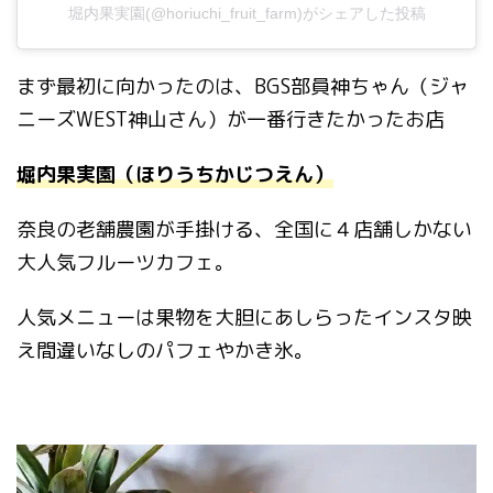
堀内果実園(@horiuchi_fruit_farm)がシェアした投稿
まず最初に向かったのは、BGS部員神ちゃん（ジャ
ニーズWEST神山さん）が一番行きたかったお店
堀内果実園（ほりうちかじつえん）
奈良の老舗農園が手掛ける、全国に４店舗しかない
大人気フルーツカフェ。
人気メニューは果物を大胆にあしらったインスタ映
え間違いなしのパフェやかき氷。