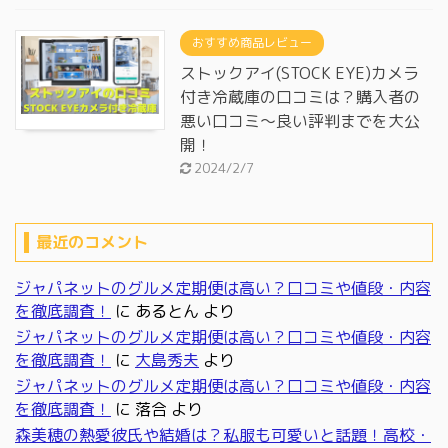
おすすめ商品レビュー
ストックアイ(STOCK EYE)カメラ
付き冷蔵庫の口コミは？購入者の
悪い口コミ～良い評判までを大公
開！
2024/2/7
最近のコメント
ジャパネットのグルメ定期便は高い？口コミや値段・内容
を徹底調査！
に
あるとん
より
ジャパネットのグルメ定期便は高い？口コミや値段・内容
を徹底調査！
に
大島秀夫
より
ジャパネットのグルメ定期便は高い？口コミや値段・内容
を徹底調査！
に
落合
より
森美穂の熱愛彼氏や結婚は？私服も可愛いと話題！高校・