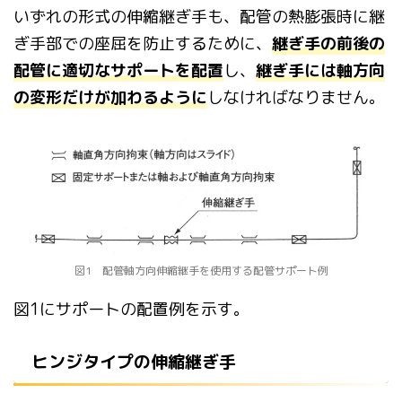
いずれの形式の伸縮継ぎ手も、配管の熱膨張時に継
ぎ手部での座屈
を防止するために、
継ぎ手の前後の
配管に適切なサポートを配置
し、
継ぎ手に
は軸方向
の変形だけが加わるように
しなければなりません。
図1 配管軸方向伸縮継手を使用する配管サポート例
図1にサポートの配置例を示す。
ヒンジ
タイプの伸縮継ぎ手