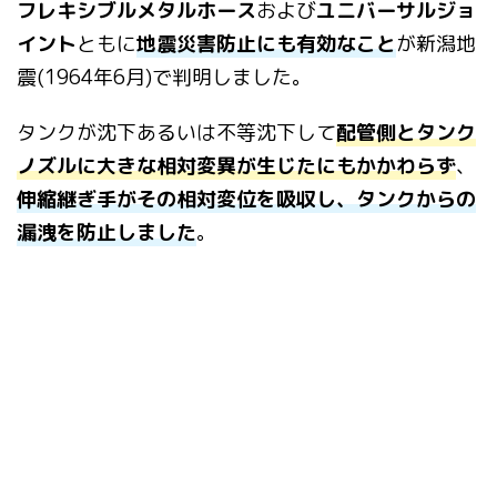
フレキシブルメタルホース
および
ユニバーサルジョ
イント
ともに
地
震災害防止にも有効なこと
が新潟地
震(1964年6月)で判明しました。
タ
ンクが沈下あるいは不等沈下して
配管側とタンク
ノズルに大きな相対変異が生じた
にもかかわらず
、
伸縮継ぎ手がその相対変位を吸収し、タンクからの
漏洩を防止
しました
。