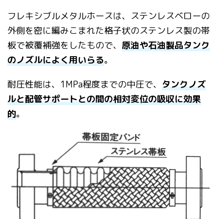
フレキシブルメタルホースは、ステンレスベローの
外側を密に編み
こまれた格子状のステンレス製の帯
板で被覆補強をしたもので、
原油や石油製
品タンク
のノズルによく用いらる
。
耐圧性能は、1MPa程度までの中圧で
、
タンクノズ
ルと配管サポートとの間の相対変位の吸収に効果
的
。