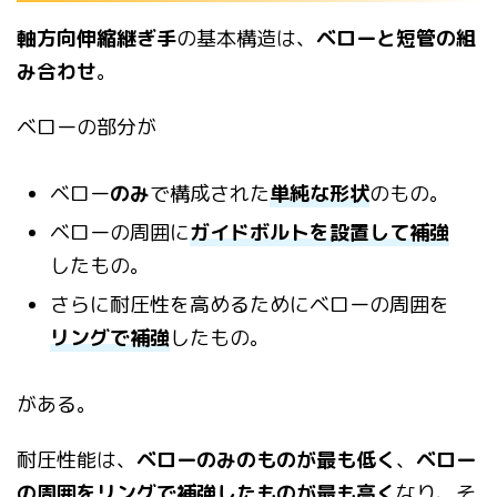
軸方向伸縮継ぎ手
の基本構造は、
ベローと短管の組
み合わせ
。
ベローの部分が
ベロー
のみ
で構成された
単純な形状
のもの。
ベローの周囲に
ガ
イドボルトを設置して補強
したもの。
さらに耐圧性を高めるためにベローの周囲
を
リングで補強
したもの。
がある。
耐圧性能は、
ベローのみのものが最も低く
、
ベロー
の周囲をリング
で補強したものが最も高く
なり、そ